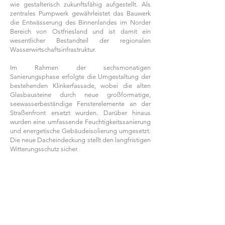
wie gestalterisch zukunftsfähig aufgestellt. Als
zentrales Pumpwerk gewährleistet das Bauwerk
die Entwässerung des Binnenlandes im Norder
Bereich von Ostfriesland und ist damit ein
wesentlicher Bestandteil der regionalen
Wasserwirtschaftsinfrastruktur.
Im Rahmen der sechsmonatigen
Sanierungsphase erfolgte die Umgestaltung der
bestehenden Klinkerfassade, wobei die alten
Glasbausteine durch neue großformatige,
seewasserbeständige Fensterelemente an der
Straßenfront ersetzt wurden. Darüber hinaus
wurden eine umfassende Feuchtigkeitssanierung
und energetische Gebäudeisolierung umgesetzt.
Die neue Dacheindeckung stellt den langfristigen
Witterungsschutz sicher.
Ein besonderes Augenmerk lag auf dem Erhalt
des identitätsstiftenden Details: Die
charakteristische Wetterfahne – eine goldene
Nixe – wurde erneuert und prägt weiterhin das
Erscheinungsbild des technischen Bauwerks.